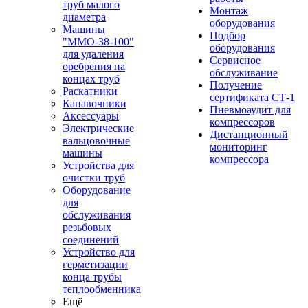
труб малого
Монтаж
диаметра
оборудования
Машины
Подбор
"ММО-38-100"
оборудования
для удаления
Сервисное
оребрения на
обслуживание
концах труб
Получение
Раскатники
сертификата СТ-1
Канавочники
Пневмоаудит для
Аксессуары
компрессоров
Электрические
Дистанционный
вальцовочные
мониторинг
машины
компрессора
Устройства для
очистки труб
Оборудование
для
обслуживания
резьбовых
соединений
Устройство для
герметизации
конца трубы
теплообменника
Ещё