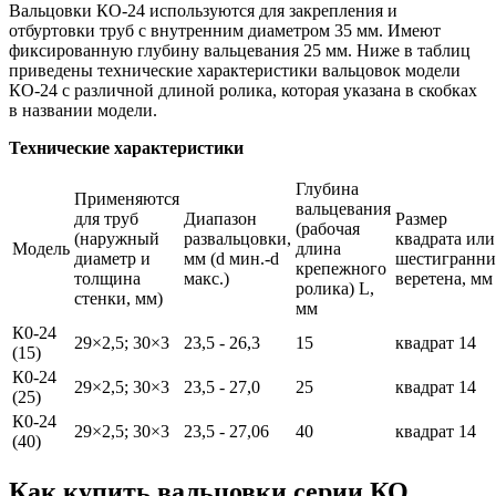
Вальцовки КО-24 используются для закрепления и
отбуртовки труб с внутренним диаметром 35 мм. Имеют
фиксированную глубину вальцевания 25 мм. Ниже в таблиц
приведены технические характеристики вальцовок модели
КО-24 с различной длиной ролика, которая указана в скобках
в названии модели.
Технические характеристики
Глубина
Применяются
вальцевания
для труб
Диапазон
Размер
(рабочая
(наружный
развальцовки,
квадрата или
Модель
длина
диаметр и
мм (d мин.-d
шестигранни
крепежного
толщина
макс.)
веретена, мм
ролика) L,
стенки, мм)
мм
К0-24
29×2,5; 30×3
23,5 - 26,3
15
квадрат 14
(15)
К0-24
29×2,5; 30×3
23,5 - 27,0
25
квадрат 14
(25)
К0-24
29×2,5; 30×3
23,5 - 27,06
40
квадрат 14
(40)
Как купить вальцовки серии КО