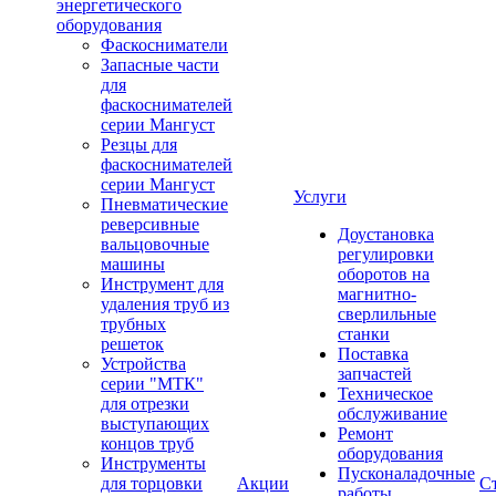
энергетического
оборудования
Фаскосниматели
Запасные части
для
фаскоснимателей
серии Мангуст
Резцы для
фаскоснимателей
серии Мангуст
Услуги
Пневматические
реверсивные
Доустановка
вальцовочные
регулировки
машины
оборотов на
Инструмент для
магнитно-
удаления труб из
сверлильные
трубных
станки
решеток
Поставка
Устройства
запчастей
серии "МТК"
Техническое
для отрезки
обслуживание
выступающих
Ремонт
концов труб
оборудования
Инструменты
Пусконаладочные
для торцовки
Акции
С
работы