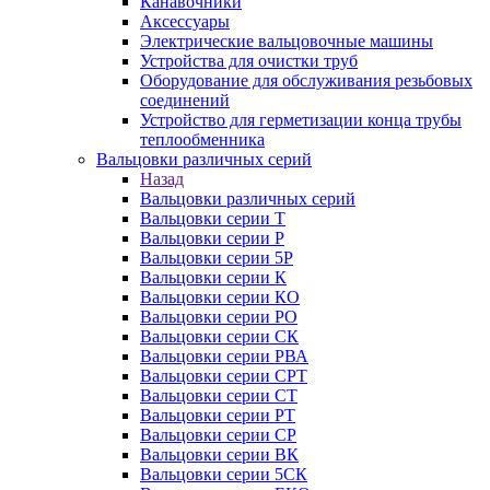
Канавочники
Аксессуары
Электрические вальцовочные машины
Устройства для очистки труб
Оборудование для обслуживания резьбовых
соединений
Устройство для герметизации конца трубы
теплообменника
Вальцовки различных серий
Назад
Вальцовки различных серий
Вальцовки серии Т
Вальцовки серии Р
Вальцовки серии 5Р
Вальцовки серии К
Вальцовки серии КО
Вальцовки серии РО
Вальцовки серии СК
Вальцовки серии РВА
Вальцовки серии СРТ
Вальцовки серии СТ
Вальцовки серии РТ
Вальцовки серии СР
Вальцовки серии ВК
Вальцовки серии 5СК