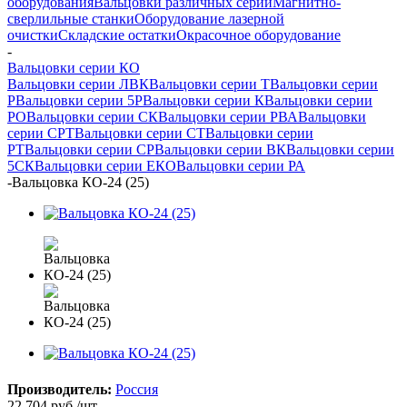
оборудования
Вальцовки различных серий
Магнитно-
сверлильные станки
Оборудование лазерной
очистки
Складские остатки
Окрасочное оборудование
-
Вальцовки серии КО
Вальцовки серии ЛВК
Вальцовки серии Т
Вальцовки серии
Р
Вальцовки серии 5Р
Вальцовки серии К
Вальцовки серии
РО
Вальцовки серии СК
Вальцовки серии РВА
Вальцовки
серии СРТ
Вальцовки серии СТ
Вальцовки серии
РТ
Вальцовки серии СР
Вальцовки серии ВК
Вальцовки серии
5СК
Вальцовки серии ЕКО
Вальцовки серии РА
-
Вальцовка КО-24 (25)
Производитель:
Россия
22 704
руб.
/шт