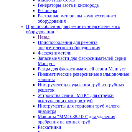
Генераторы азота и кислорода
Ресиверы
Расходные материалы компрессорного
оборудования
Приспособления для ремонта энергетического
оборудования
Назад
Приспособления для ремонта
энергетического оборудования
Фаскосниматели
Запасные части для фаскоснимателей серии
Мангуст
Резцы для фаскоснимателей серии Мангуст
Пневматические реверсивные вальцовочные
машины
Инструмент для удаления труб из трубных
решеток
Устройства серии "МТК" для отрезки
выступающих концов труб
Инструменты для торцовки труб малого
диаметра
Машины "ММО-38-100" для удаления
оребрения на концах труб
Раскатники