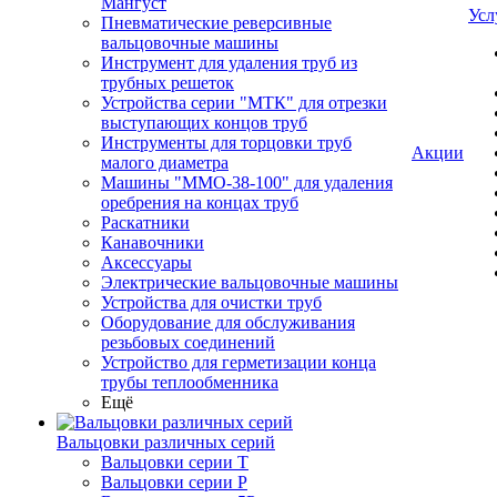
Мангуст
Усл
Пневматические реверсивные
вальцовочные машины
Инструмент для удаления труб из
трубных решеток
Устройства серии "МТК" для отрезки
выступающих концов труб
Инструменты для торцовки труб
Акции
малого диаметра
Машины "ММО-38-100" для удаления
оребрения на концах труб
Раскатники
Канавочники
Аксессуары
Электрические вальцовочные машины
Устройства для очистки труб
Оборудование для обслуживания
резьбовых соединений
Устройство для герметизации конца
трубы теплообменника
Ещё
Вальцовки различных серий
Вальцовки серии Т
Вальцовки серии Р