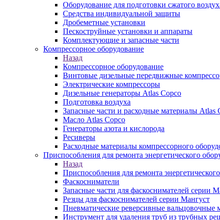
Оборудование для подготовки сжатого воздух
Средства индивидуальной защиты
Дробеметные установки
Пескоструйные установки и аппараты
Комплектующие и запасные части
Компрессорное оборудование
Назад
Компрессорное оборудование
Винтовые дизельные передвижные компресс
Электрические компрессоры
Дизельные генераторы Atlas Copco
Подготовка воздуха
Запасные части и расходные материалы Atlas 
Масло Atlas Copco
Генераторы азота и кислорода
Ресиверы
Расходные материалы компрессорного оборуд
Приспособления для ремонта энергетического обор
Назад
Приспособления для ремонта энергетического
Фаскосниматели
Запасные части для фаскоснимателей серии М
Резцы для фаскоснимателей серии Мангуст
Пневматические реверсивные вальцовочные
Инструмент для удаления труб из трубных ре