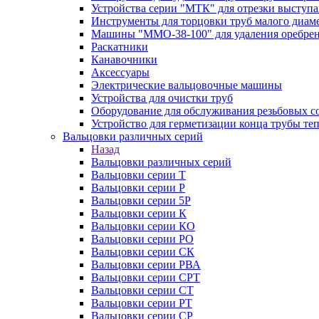
Устройства серии "МТК" для отрезки выступ
Инструменты для торцовки труб малого диам
Машины "ММО-38-100" для удаления оребрен
Раскатники
Канавочники
Аксессуары
Электрические вальцовочные машины
Устройства для очистки труб
Оборудование для обслуживания резьбовых с
Устройство для герметизации конца трубы т
Вальцовки различных серий
Назад
Вальцовки различных серий
Вальцовки серии Т
Вальцовки серии Р
Вальцовки серии 5Р
Вальцовки серии К
Вальцовки серии КО
Вальцовки серии РО
Вальцовки серии СК
Вальцовки серии РВА
Вальцовки серии СРТ
Вальцовки серии СТ
Вальцовки серии РТ
Вальцовки серии СР