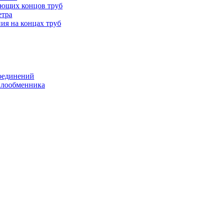
ающих концов труб
етра
ия на концах труб
оединений
еплообменника