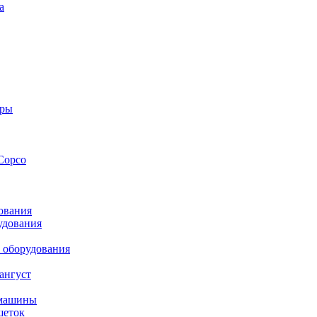
а
оры
Copco
ования
удования
 оборудования
ангуст
 машины
шеток