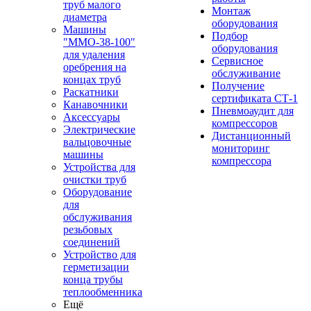
труб малого
Монтаж
диаметра
оборудования
Машины
Подбор
"ММО-38-100"
оборудования
для удаления
Сервисное
оребрения на
обслуживание
концах труб
Получение
Раскатники
сертификата СТ-1
Канавочники
Пневмоаудит для
Аксессуары
компрессоров
Электрические
Дистанционный
вальцовочные
мониторинг
машины
компрессора
Устройства для
очистки труб
Оборудование
для
обслуживания
резьбовых
соединений
Устройство для
герметизации
конца трубы
теплообменника
Ещё