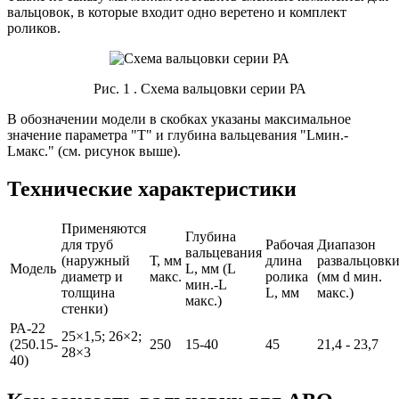
вальцовок, в которые входит одно веретено и комплект
роликов.
Рис. 1 . Схема вальцовки серии РА
В обозначении модели в скобках указаны максимальное
значение параметра "Т" и глубина вальцевания "Lмин.-
Lмакс." (см. рисунок выше).
Технические характеристики
Применяются
Глубина
для труб
Рабочая
Диапазон
вальцевания
(наружный
Т, мм
длина
развальцовк
Модель
L, мм (L
диаметр и
макс.
ролика
(мм d мин.
мин.-L
толщина
L, мм
макс.)
макс.)
стенки)
РА-22
25×1,5; 26×2;
(250.15-
250
15-40
45
21,4 - 23,7
28×3
40)