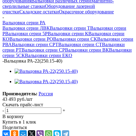
оборудования
Вальцовки различных серий
Магнитно-
сверлильные станки
Оборудование лазерной
очистки
Складские остатки
Окрасочное оборудование
-
Вальцовки серии РА
Вальцовки серии ЛВК
Вальцовки серии Т
Вальцовки серии
Р
Вальцовки серии 5Р
Вальцовки серии К
Вальцовки серии
КО
Вальцовки серии РО
Вальцовки серии СК
Вальцовки серии
РВА
Вальцовки серии СРТ
Вальцовки серии СТ
Вальцовки
серии РТ
Вальцовки серии СР
Вальцовки серии ВК
Вальцовки
серии 5СК
Вальцовки серии ЕКО
-
Вальцовка РА-22(250.15-40)
Производитель:
Россия
43 493
руб.
/шт
Скачать прайс-лист
-
+
В корзину
Купить в 1 клик
Поделиться