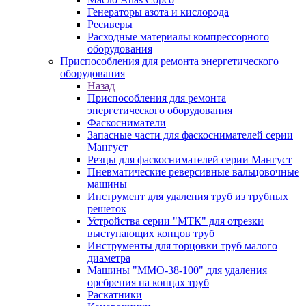
Генераторы азота и кислорода
Ресиверы
Расходные материалы компрессорного
оборудования
Приспособления для ремонта энергетического
оборудования
Назад
Приспособления для ремонта
энергетического оборудования
Фаскосниматели
Запасные части для фаскоснимателей серии
Мангуст
Резцы для фаскоснимателей серии Мангуст
Пневматические реверсивные вальцовочные
машины
Инструмент для удаления труб из трубных
решеток
Устройства серии "МТК" для отрезки
выступающих концов труб
Инструменты для торцовки труб малого
диаметра
Машины "ММО-38-100" для удаления
оребрения на концах труб
Раскатники