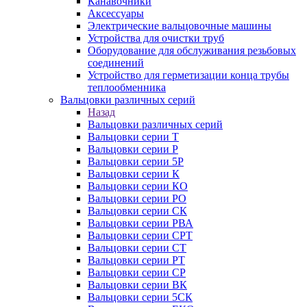
Канавочники
Аксессуары
Электрические вальцовочные машины
Устройства для очистки труб
Оборудование для обслуживания резьбовых
соединений
Устройство для герметизации конца трубы
теплообменника
Вальцовки различных серий
Назад
Вальцовки различных серий
Вальцовки серии Т
Вальцовки серии Р
Вальцовки серии 5Р
Вальцовки серии К
Вальцовки серии КО
Вальцовки серии РО
Вальцовки серии СК
Вальцовки серии РВА
Вальцовки серии СРТ
Вальцовки серии СТ
Вальцовки серии РТ
Вальцовки серии СР
Вальцовки серии ВК
Вальцовки серии 5СК