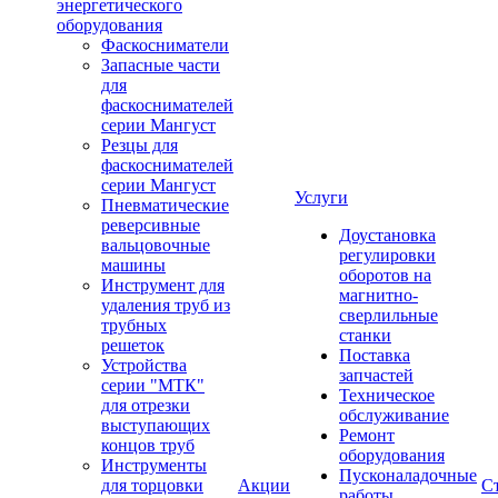
энергетического
оборудования
Фаскосниматели
Запасные части
для
фаскоснимателей
серии Мангуст
Резцы для
фаскоснимателей
серии Мангуст
Услуги
Пневматические
реверсивные
Доустановка
вальцовочные
регулировки
машины
оборотов на
Инструмент для
магнитно-
удаления труб из
сверлильные
трубных
станки
решеток
Поставка
Устройства
запчастей
серии "МТК"
Техническое
для отрезки
обслуживание
выступающих
Ремонт
концов труб
оборудования
Инструменты
Пусконаладочные
для торцовки
Акции
С
работы