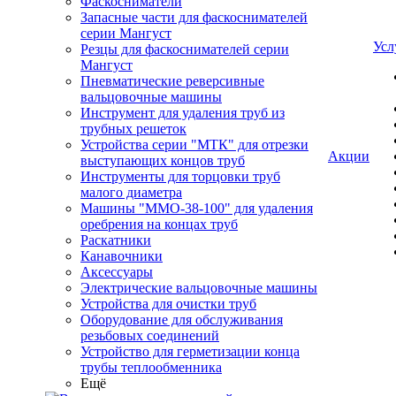
Фаскосниматели
Запасные части для фаскоснимателей
серии Мангуст
Усл
Резцы для фаскоснимателей серии
Мангуст
Пневматические реверсивные
вальцовочные машины
Инструмент для удаления труб из
трубных решеток
Устройства серии "МТК" для отрезки
Акции
выступающих концов труб
Инструменты для торцовки труб
малого диаметра
Машины "ММО-38-100" для удаления
оребрения на концах труб
Раскатники
Канавочники
Аксессуары
Электрические вальцовочные машины
Устройства для очистки труб
Оборудование для обслуживания
резьбовых соединений
Устройство для герметизации конца
трубы теплообменника
Ещё