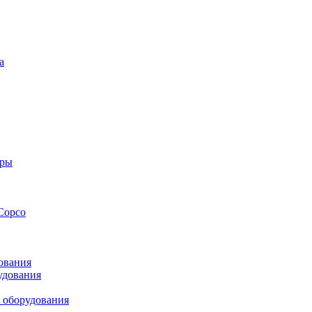
а
оры
Copco
ования
удования
 оборудования