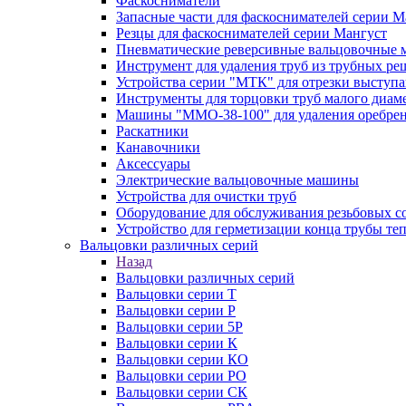
Фаскосниматели
Запасные части для фаскоснимателей серии М
Резцы для фаскоснимателей серии Мангуст
Пневматические реверсивные вальцовочные
Инструмент для удаления труб из трубных ре
Устройства серии "МТК" для отрезки выступ
Инструменты для торцовки труб малого диам
Машины "ММО-38-100" для удаления оребрен
Раскатники
Канавочники
Аксессуары
Электрические вальцовочные машины
Устройства для очистки труб
Оборудование для обслуживания резьбовых с
Устройство для герметизации конца трубы т
Вальцовки различных серий
Назад
Вальцовки различных серий
Вальцовки серии Т
Вальцовки серии Р
Вальцовки серии 5Р
Вальцовки серии К
Вальцовки серии КО
Вальцовки серии РО
Вальцовки серии СК