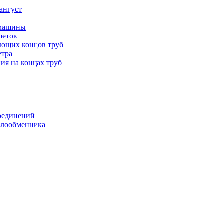
ангуст
 машины
шеток
ающих концов труб
етра
ия на концах труб
оединений
еплообменника