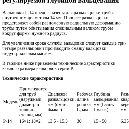
регулируемой глубиной вальцевания
Вальцовки Р-14 предназначены для развальцовки труб с
внутренним диаметром 14 мм. Процесс развальцовки
представляет собой равномерную радиальную деформацию
трубы путем обкатывания специальным валиком трубы
вокруг формы нужного радиуса.
Для увеличения срока службы вальцовки следует каждые три-
четыре развальцовки производить смазку вальцовки
индустриальным маслом.
В таблице ниже приведены технические характеристики
каждого размера вальцовок серии Р.
Технические характеристики
Применяются
для труб
Диапазон
Рабочая
Глубина
Раз
(наружный
развальцовки,
длина
вальцевания,
ква
Модель
диаметр и
мм (dмин. -
ролика
мм (Lмин.-
вере
толщина
dмакс.)
L, мм
Lмакс.)
мм
стенки, мм)
Р-14
16×1; 18×2
13,5 - 15,3
30
15 - 50
6,35