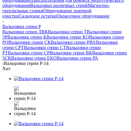
оборудование
Приспособления для ремонта энергетического
оборудования
Вальцовки различных серий
Магнитно-
сверлильные станки
Оборудование лазерной
очистки
Складские остатки
Окрасочное оборудование
-
Вальцовки серии Р
Вальцовки серии ЛВК
Вальцовки серии Т
Вальцовки серии
5Р
Вальцовки серии К
Вальцовки серии КО
Вальцовки серии
РО
Вальцовки серии СК
Вальцовки серии РВА
Вальцовки
серии СРТ
Вальцовки серии СТ
Вальцовки серии
РТ
Вальцовки серии СР
Вальцовки серии ВК
Вальцовки серии
5СК
Вальцовки серии ЕКО
Вальцовки серии РА
-
Вальцовки серии Р-14
Хит