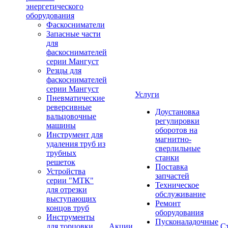
энергетического
оборудования
Фаскосниматели
Запасные части
для
фаскоснимателей
серии Мангуст
Резцы для
фаскоснимателей
серии Мангуст
Услуги
Пневматические
реверсивные
Доустановка
вальцовочные
регулировки
машины
оборотов на
Инструмент для
магнитно-
удаления труб из
сверлильные
трубных
станки
решеток
Поставка
Устройства
запчастей
серии "МТК"
Техническое
для отрезки
обслуживание
выступающих
Ремонт
концов труб
оборудования
Инструменты
Пусконаладочные
для торцовки
Акции
С