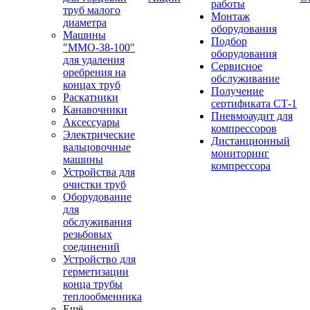
работы
труб малого
Монтаж
диаметра
оборудования
Машины
Подбор
"ММО-38-100"
оборудования
для удаления
Сервисное
оребрения на
обслуживание
концах труб
Получение
Раскатники
сертификата СТ-1
Канавочники
Пневмоаудит для
Аксессуары
компрессоров
Электрические
Дистанционный
вальцовочные
мониторинг
машины
компрессора
Устройства для
очистки труб
Оборудование
для
обслуживания
резьбовых
соединений
Устройство для
герметизации
конца трубы
теплообменника
Ещё