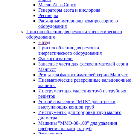
Масло Atlas Copco
Генераторы азота и кислорода
Ресиверы
Расходные материалы компрессорного
оборудования
Приспособления для ремонта энергетического
оборудования
Назад
Приспособления для ремонта
энергетического оборудования
Фаскосниматели
Запасные части для фаскоснимателей серии
Мангуст
Резцы для фаскоснимателей серии Мангуст
Пневматические реверсивные вальцовочные
машины
Инструмент для удаления труб из трубных
решеток
Устройства серии "МТК" для отрезки
выступающих концов труб
Инструменты для торцовки труб малого
диаметра
Машины "ММО-38-100" для удаления
оребрения на концах труб
Раскатники