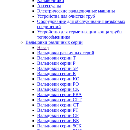
Канавочники
Аксессуары
Электрические вальцовочные машины
Устройства для очистки труб
Оборудование для обслуживания резьбовых
соединений
Устройство для герметизации конца трубы
теплообменника
Вальцовки различных серий
Назад
Вальцовки различных серий
Вальцовки серии Т
Вальцовки серии Р
Вальцовки серии 5Р
Вальцовки серии К
Вальцовки серии КО
Вальцовки серии РО
Вальцовки серии СК
Вальцовки серии РВА
Вальцовки серии СРТ
Вальцовки серии СТ
Вальцовки серии РТ
Вальцовки серии СР
Вальцовки серии ВК
Вальцовки серии 5СК