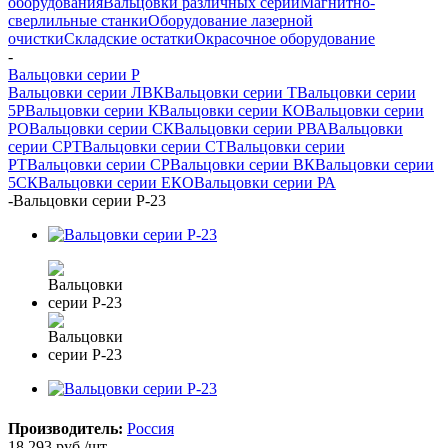
оборудования
Вальцовки различных серий
Магнитно-
сверлильные станки
Оборудование лазерной
очистки
Складские остатки
Окрасочное оборудование
-
Вальцовки серии Р
Вальцовки серии ЛВК
Вальцовки серии Т
Вальцовки серии
5Р
Вальцовки серии К
Вальцовки серии КО
Вальцовки серии
РО
Вальцовки серии СК
Вальцовки серии РВА
Вальцовки
серии СРТ
Вальцовки серии СТ
Вальцовки серии
РТ
Вальцовки серии СР
Вальцовки серии ВК
Вальцовки серии
5СК
Вальцовки серии ЕКО
Вальцовки серии РА
-
Вальцовки серии Р-23
Производитель:
Россия
18 293
руб.
/шт