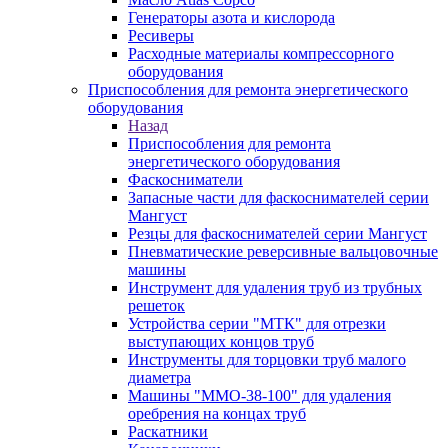
Генераторы азота и кислорода
Ресиверы
Расходные материалы компрессорного
оборудования
Приспособления для ремонта энергетического
оборудования
Назад
Приспособления для ремонта
энергетического оборудования
Фаскосниматели
Запасные части для фаскоснимателей серии
Мангуст
Резцы для фаскоснимателей серии Мангуст
Пневматические реверсивные вальцовочные
машины
Инструмент для удаления труб из трубных
решеток
Устройства серии "МТК" для отрезки
выступающих концов труб
Инструменты для торцовки труб малого
диаметра
Машины "ММО-38-100" для удаления
оребрения на концах труб
Раскатники