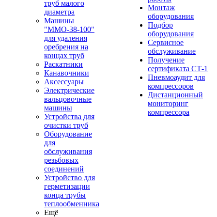
труб малого
Монтаж
диаметра
оборудования
Машины
Подбор
"ММО-38-100"
оборудования
для удаления
Сервисное
оребрения на
обслуживание
концах труб
Получение
Раскатники
сертификата СТ-1
Канавочники
Пневмоаудит для
Аксессуары
компрессоров
Электрические
Дистанционный
вальцовочные
мониторинг
машины
компрессора
Устройства для
очистки труб
Оборудование
для
обслуживания
резьбовых
соединений
Устройство для
герметизации
конца трубы
теплообменника
Ещё