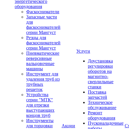
энергетического
оборудования
Фаскосниматели
Запасные части
для
фаскоснимателей
серии Мангуст
Резцы для
фаскоснимателей
серии Мангуст
Услуги
Пневматические
реверсивные
Доустановка
вальцовочные
регулировки
машины
оборотов на
Инструмент для
магнитно-
удаления труб из
сверлильные
трубных
станки
решеток
Поставка
Устройства
запчастей
серии "МТК"
Техническое
для отрезки
обслуживание
выступающих
Ремонт
концов труб
оборудования
Инструменты
Пусконаладочные
для торцовки
Акции
С
работы