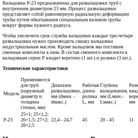
Вальцовки Р-23 предназначены для развальцовки труб с
внутренним диаметром 23 мм. Процесс развальцовки
представляет собой равномерную радиальную деформацию
трубы путем обкатывания специальным валиком трубы
вокруг формы нужного радиуса.
Чтобы увеличить срок службы вальцовки каждые три-четыре
развальцовки нужно производить смазку вальцовки
индустриальным маслом. Кроме вальцовок мы поставим
сменные комплекты к ним. В состав сменного комплекта к
вальцовкам серии Р входит веретено (1 шт.) и ролики (3 шт.).
Технические характеристики
Применяются
для труб
Диапазон
Рабочая
Глубина
Раз
(наружный
развальцовки,
длина
вальцевания,
ква
Модель
диаметр и
мм (dмин. -
ролика
мм (Lмин.-
вере
толщина
dмакс.)
L, мм
Lмакс.)
мм
стенки, мм)
25×1; 25×1,2;
Р-23
26×1,5; 27×2;
22,4 - 24,7
45
20 - 45
11
28×2,5