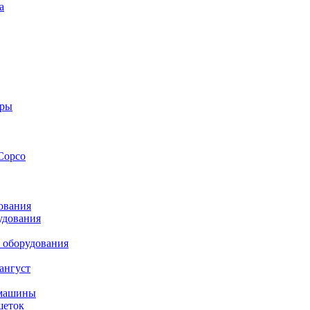
а
оры
Copco
ования
удования
 оборудования
ангуст
 машины
шеток