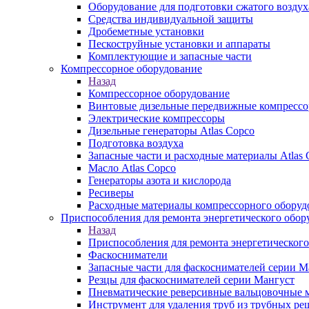
Оборудование для подготовки сжатого воздух
Средства индивидуальной защиты
Дробеметные установки
Пескоструйные установки и аппараты
Комплектующие и запасные части
Компрессорное оборудование
Назад
Компрессорное оборудование
Винтовые дизельные передвижные компресс
Электрические компрессоры
Дизельные генераторы Atlas Copco
Подготовка воздуха
Запасные части и расходные материалы Atlas 
Масло Atlas Copco
Генераторы азота и кислорода
Ресиверы
Расходные материалы компрессорного оборуд
Приспособления для ремонта энергетического обор
Назад
Приспособления для ремонта энергетического
Фаскосниматели
Запасные части для фаскоснимателей серии М
Резцы для фаскоснимателей серии Мангуст
Пневматические реверсивные вальцовочные
Инструмент для удаления труб из трубных ре