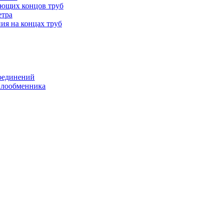
ающих концов труб
етра
ия на концах труб
оединений
еплообменника