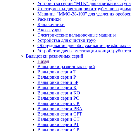
Устройства серии "МТК" для отрезки выступ
Инструменты для торцовки труб малого диам
Машины "ММО-38-100" для удаления оребрен
Раскатники
Канавочники
Аксессуары
Электрические вальцовочные машины
Устройства для очистки труб
Оборудование для обслуживания резьбовых с
Устройство для герметизации конца трубы т
Вальцовки различных серий
Назад
Вальцовки различных серий
Вальцовки серии Т
Вальцовки серии Р
Вальцовки серии 5Р
Вальцовки серии К
Вальцовки серии КО
Вальцовки серии РО
Вальцовки серии СК
Вальцовки серии РВА
Вальцовки серии СРТ
Вальцовки серии СТ
Вальцовки серии РТ
Вальцовки серии СР