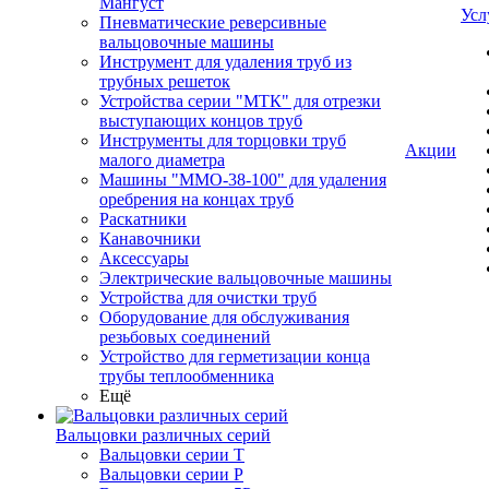
Мангуст
Усл
Пневматические реверсивные
вальцовочные машины
Инструмент для удаления труб из
трубных решеток
Устройства серии "МТК" для отрезки
выступающих концов труб
Инструменты для торцовки труб
Акции
малого диаметра
Машины "ММО-38-100" для удаления
оребрения на концах труб
Раскатники
Канавочники
Аксессуары
Электрические вальцовочные машины
Устройства для очистки труб
Оборудование для обслуживания
резьбовых соединений
Устройство для герметизации конца
трубы теплообменника
Ещё
Вальцовки различных серий
Вальцовки серии Т
Вальцовки серии Р