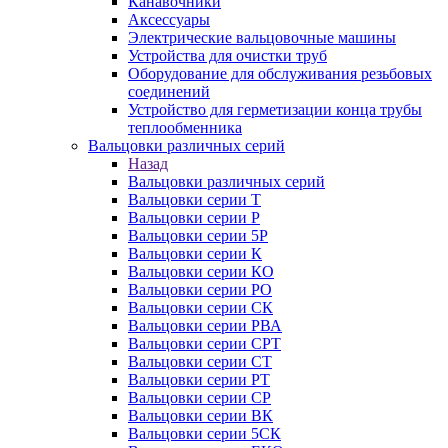
Канавочники
Аксессуары
Электрические вальцовочные машины
Устройства для очистки труб
Оборудование для обслуживания резьбовых
соединений
Устройство для герметизации конца трубы
теплообменника
Вальцовки различных серий
Назад
Вальцовки различных серий
Вальцовки серии Т
Вальцовки серии Р
Вальцовки серии 5Р
Вальцовки серии К
Вальцовки серии КО
Вальцовки серии РО
Вальцовки серии СК
Вальцовки серии РВА
Вальцовки серии СРТ
Вальцовки серии СТ
Вальцовки серии РТ
Вальцовки серии СР
Вальцовки серии ВК
Вальцовки серии 5СК