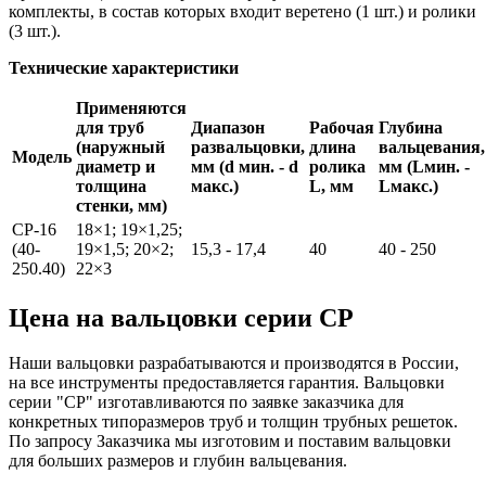
комплекты, в состав которых входит веретено (1 шт.) и ролики
(3 шт.).
Технические характеристики
Применяются
для труб
Диапазон
Рабочая
Глубина
(наружный
развальцовки,
длина
вальцевания,
Модель
диаметр и
мм (d мин. - d
ролика
мм (Lмин. -
толщина
макс.)
L, мм
Lмакс.)
стенки, мм)
СР-16
18×1; 19×1,25;
(40-
19×1,5; 20×2;
15,3 - 17,4
40
40 - 250
250.40)
22×3
Цена на вальцовки серии СР
Наши вальцовки разрабатываются и производятся в России,
на все инструменты предоставляется гарантия. Вальцовки
серии "СР" изготавливаются по заявке заказчика для
конкретных типоразмеров труб и толщин трубных решеток.
По запросу Заказчика мы изготовим и поставим вальцовки
для больших размеров и глубин вальцевания.