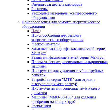
Генераторы азота и кислорода
Ресиверы
Расходные материалы компрессорного
оборудования
Приспособления для ремонта энергетического
оборудования
Назад
Приспособления для ремонта
энергетического оборудования
Фаскосниматели
Запасные части для фаскоснимателей серии
Мангуст
Резцы для фаскоснимателей серии Мангуст
Пневматические реверсивные вальцовочные
машины
Инструмент для удаления труб из трубных
решеток
Устройства серии "МТК" для отрезки
выступающих концов труб
Инструменты для торцовки труб малого
диаметра
Машины "ММО-38-100" для удаления
оребрения на концах труб
Раскатники