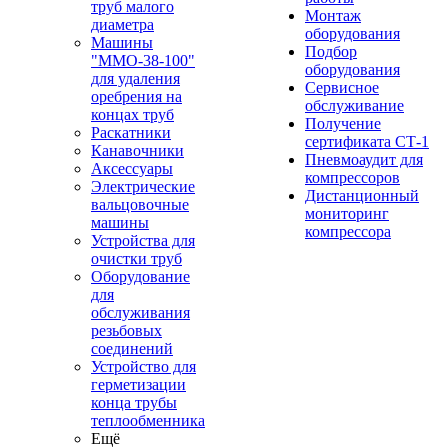
труб малого
Монтаж
диаметра
оборудования
Машины
Подбор
"ММО-38-100"
оборудования
для удаления
Сервисное
оребрения на
обслуживание
концах труб
Получение
Раскатники
сертификата СТ-1
Канавочники
Пневмоаудит для
Аксессуары
компрессоров
Электрические
Дистанционный
вальцовочные
мониторинг
машины
компрессора
Устройства для
очистки труб
Оборудование
для
обслуживания
резьбовых
соединений
Устройство для
герметизации
конца трубы
теплообменника
Ещё