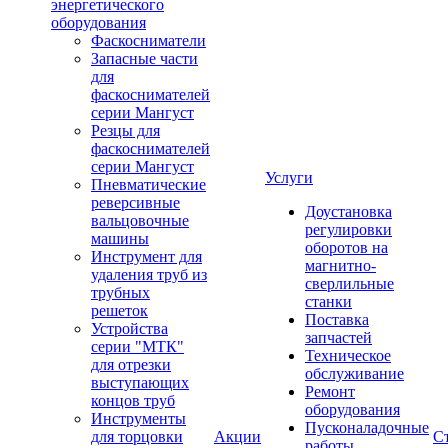
энергетического
оборудования
Фаскосниматели
Запасные части
для
фаскоснимателей
серии Мангуст
Резцы для
фаскоснимателей
серии Мангуст
Услуги
Пневматические
реверсивные
Доустановка
вальцовочные
регулировки
машины
оборотов на
Инструмент для
магнитно-
удаления труб из
сверлильные
трубных
станки
решеток
Поставка
Устройства
запчастей
серии "МТК"
Техническое
для отрезки
обслуживание
выступающих
Ремонт
концов труб
оборудования
Инструменты
Пусконаладочные
для торцовки
Акции
С
работы