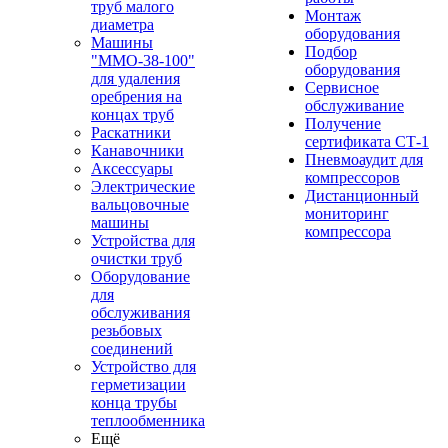
труб малого
Монтаж
диаметра
оборудования
Машины
Подбор
"ММО-38-100"
оборудования
для удаления
Сервисное
оребрения на
обслуживание
концах труб
Получение
Раскатники
сертификата СТ-1
Канавочники
Пневмоаудит для
Аксессуары
компрессоров
Электрические
Дистанционный
вальцовочные
мониторинг
машины
компрессора
Устройства для
очистки труб
Оборудование
для
обслуживания
резьбовых
соединений
Устройство для
герметизации
конца трубы
теплообменника
Ещё