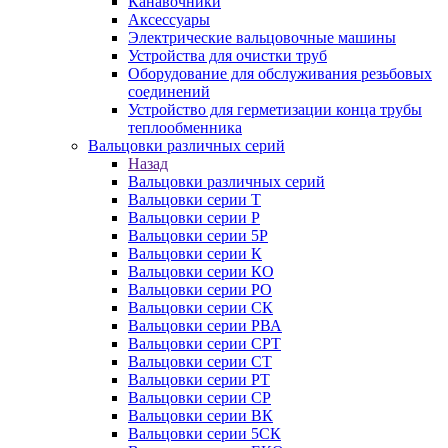
Канавочники
Аксессуары
Электрические вальцовочные машины
Устройства для очистки труб
Оборудование для обслуживания резьбовых
соединений
Устройство для герметизации конца трубы
теплообменника
Вальцовки различных серий
Назад
Вальцовки различных серий
Вальцовки серии Т
Вальцовки серии Р
Вальцовки серии 5Р
Вальцовки серии К
Вальцовки серии КО
Вальцовки серии РО
Вальцовки серии СК
Вальцовки серии РВА
Вальцовки серии СРТ
Вальцовки серии СТ
Вальцовки серии РТ
Вальцовки серии СР
Вальцовки серии ВК
Вальцовки серии 5СК