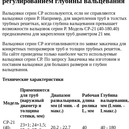
регулированием глубины вальцевания
Вальцовки серии СР используются, если не справляются
вальцовки серии Р. Например, для закрепления труб в толстых
трубных решетках, когда глубина вальцевания превышает
возможности вальцовок серии Р. Модель СР-21 (40-180.40)
предназначена для закрепления труб диаметром 21 мм.
Вальцовки серии СР изготавливаются по заявке заказчика для
конкретных типоразмеров труб и толщин трубных решеток.
На сайте приведены только наиболее часто используемые
вальцовки серии СР. По запросу Заказчика мы изготовим и
поставим вальцовки для больших размеров и глубин
вальцевания.
Технические характеристики
Применяются
для труб
Диапазон
Рабочая
Глубина
(наружный
развальцовки,
длина
вальцевания,
Модель
диаметр и
мм (d мин. - d
ролика
мм (Lмин. -
толщина
макс.)
L, мм
Lмакс.)
стенки, мм)
СР-21
23×1; 24×1,5;
(40-
20,2 - 22,7
40
40 - 180