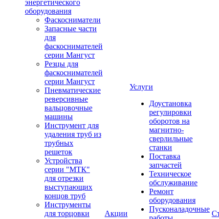
энергетического
оборудования
Фаскосниматели
Запасные части
для
фаскоснимателей
серии Мангуст
Резцы для
фаскоснимателей
серии Мангуст
Услуги
Пневматические
реверсивные
Доустановка
вальцовочные
регулировки
машины
оборотов на
Инструмент для
магнитно-
удаления труб из
сверлильные
трубных
станки
решеток
Поставка
Устройства
запчастей
серии "МТК"
Техническое
для отрезки
обслуживание
выступающих
Ремонт
концов труб
оборудования
Инструменты
Пусконаладочные
для торцовки
Акции
С
работы