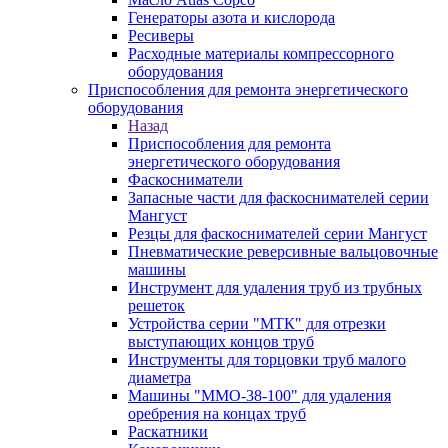
Генераторы азота и кислорода
Ресиверы
Расходные материалы компрессорного
оборудования
Приспособления для ремонта энергетического
оборудования
Назад
Приспособления для ремонта
энергетического оборудования
Фаскосниматели
Запасные части для фаскоснимателей серии
Мангуст
Резцы для фаскоснимателей серии Мангуст
Пневматические реверсивные вальцовочные
машины
Инструмент для удаления труб из трубных
решеток
Устройства серии "МТК" для отрезки
выступающих концов труб
Инструменты для торцовки труб малого
диаметра
Машины "ММО-38-100" для удаления
оребрения на концах труб
Раскатники