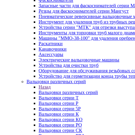
Фаскосниматели
Запасные части для фаскоснимателей серии М
Резцы для фаскоснимателей серии Мангуст
Пневматические реверсивные вальцовочные
Инструмент для удаления труб из трубных ре
Устройства серии "МТК" для отрезки выступ
Инструменты для торцовки труб малого диам
Машины "ММО-38-100" для удаления оребрен
Раскатники
Канавочники
Аксессуары
Электрические вальцовочные машины
Устройства для очистки труб
Оборудование для обслуживания резьбовых с
Устройство для герметизации конца трубы т
Вальцовки различных серий
Назад
Вальцовки различных серий
Вальцовки серии Т
Вальцовки серии Р
Вальцовки серии 5Р
Вальцовки серии К
Вальцовки серии КО
Вальцовки серии РО
Вальцовки серии СК