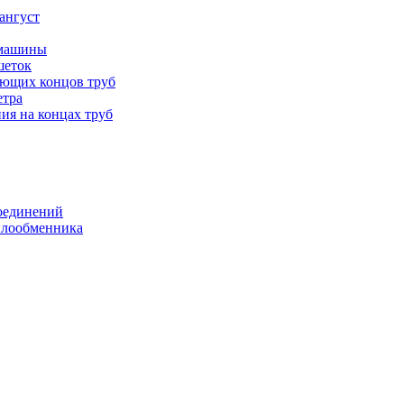
ангуст
 машины
шеток
ающих концов труб
етра
ия на концах труб
оединений
еплообменника