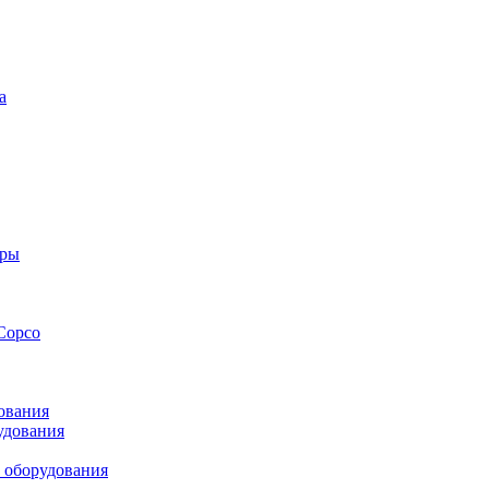
а
оры
Copco
ования
удования
 оборудования