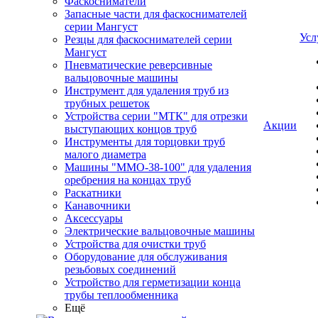
Фаскосниматели
Запасные части для фаскоснимателей
серии Мангуст
Усл
Резцы для фаскоснимателей серии
Мангуст
Пневматические реверсивные
вальцовочные машины
Инструмент для удаления труб из
трубных решеток
Устройства серии "МТК" для отрезки
Акции
выступающих концов труб
Инструменты для торцовки труб
малого диаметра
Машины "ММО-38-100" для удаления
оребрения на концах труб
Раскатники
Канавочники
Аксессуары
Электрические вальцовочные машины
Устройства для очистки труб
Оборудование для обслуживания
резьбовых соединений
Устройство для герметизации конца
трубы теплообменника
Ещё