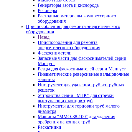
Генераторы азота и кислорода
Ресиверы
Расходные материалы компрессорного
оборудования
Приспособления для ремонта энергетического
оборудования
Назад
Приспособления для ремонта
энергетического оборудования
Фаскосниматели
Запасные части для фаскоснимателей серии
Мангуст
Резцы для фаскоснимателей серии Мангуст
Пневматические реверсивные вальцовочные
машины
Инструмент для удаления труб из трубных
решеток
Устройства серии "МТК" для отрезки
выступающих концов труб
Инструменты для торцовки труб малого
диаметра
Машины "ММО-38-100" для удаления
оребрения на концах труб
Раскатники