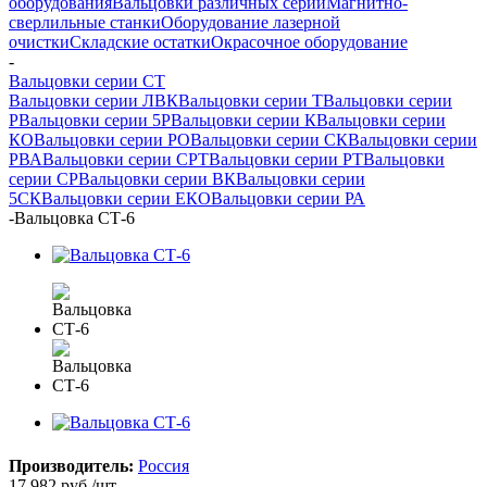
оборудования
Вальцовки различных серий
Магнитно-
сверлильные станки
Оборудование лазерной
очистки
Складские остатки
Окрасочное оборудование
-
Вальцовки серии СТ
Вальцовки серии ЛВК
Вальцовки серии Т
Вальцовки серии
Р
Вальцовки серии 5Р
Вальцовки серии К
Вальцовки серии
КО
Вальцовки серии РО
Вальцовки серии СК
Вальцовки серии
РВА
Вальцовки серии СРТ
Вальцовки серии РТ
Вальцовки
серии СР
Вальцовки серии ВК
Вальцовки серии
5СК
Вальцовки серии ЕКО
Вальцовки серии РА
-
Вальцовка СТ-6
Производитель:
Россия
17 982
руб.
/шт