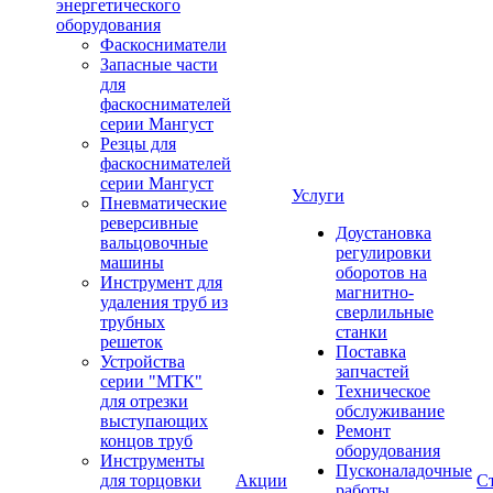
энергетического
оборудования
Фаскосниматели
Запасные части
для
фаскоснимателей
серии Мангуст
Резцы для
фаскоснимателей
серии Мангуст
Услуги
Пневматические
реверсивные
Доустановка
вальцовочные
регулировки
машины
оборотов на
Инструмент для
магнитно-
удаления труб из
сверлильные
трубных
станки
решеток
Поставка
Устройства
запчастей
серии "МТК"
Техническое
для отрезки
обслуживание
выступающих
Ремонт
концов труб
оборудования
Инструменты
Пусконаладочные
для торцовки
Акции
С
работы