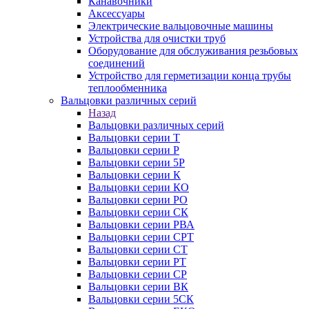
Канавочники
Аксессуары
Электрические вальцовочные машины
Устройства для очистки труб
Оборудование для обслуживания резьбовых
соединений
Устройство для герметизации конца трубы
теплообменника
Вальцовки различных серий
Назад
Вальцовки различных серий
Вальцовки серии Т
Вальцовки серии Р
Вальцовки серии 5Р
Вальцовки серии К
Вальцовки серии КО
Вальцовки серии РО
Вальцовки серии СК
Вальцовки серии РВА
Вальцовки серии СРТ
Вальцовки серии СТ
Вальцовки серии РТ
Вальцовки серии СР
Вальцовки серии ВК
Вальцовки серии 5СК