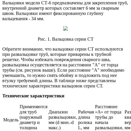
Вальцовки модели СТ-6 предназначены для закрепления труб,
внутренний диаметр которых составляет 6 мм за сварным
швом. Вальцовки имеют фиксированную глубину
вальцевания - 34 мм.
Рис. 1. Вальцовка серии СТ
Обратите внимание, что вальцовки серии СТ используются
при развальцовке труб, которые приварены к трубной
решетке. Чтобы избежать повреждения сварного шва,
развальцовка осуществляется на расстоянии "А" от торца
трубы (см. рисунок выше). Если расстояние "А" необходимо
уменьшить, то нужно снять обойму и подложить под нее
втулку требуемой длины. В таблице ниже представлены
технические характеристики вальцовок серии СТ.
Технические характеристики
Применяются
Расстояние
для труб
Диапазон
Рабочая
«А» от торца
Ра
(наружный
развальцовки,
длина
трубы до
кв
Модель
диаметр и
мм (d мин.-d
ролика
начала
вер
толщина
макс.)
L, мм
развальцовки,
мм