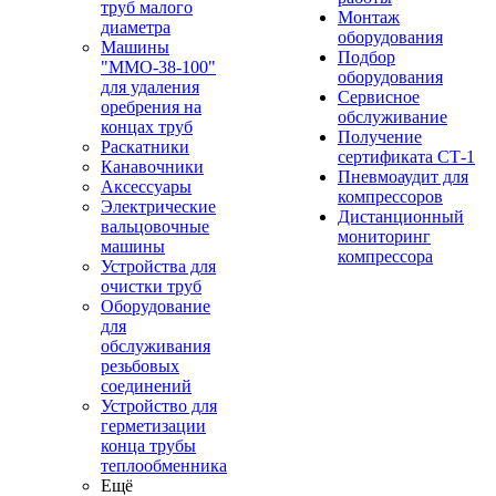
труб малого
Монтаж
диаметра
оборудования
Машины
Подбор
"ММО-38-100"
оборудования
для удаления
Сервисное
оребрения на
обслуживание
концах труб
Получение
Раскатники
сертификата СТ-1
Канавочники
Пневмоаудит для
Аксессуары
компрессоров
Электрические
Дистанционный
вальцовочные
мониторинг
машины
компрессора
Устройства для
очистки труб
Оборудование
для
обслуживания
резьбовых
соединений
Устройство для
герметизации
конца трубы
теплообменника
Ещё