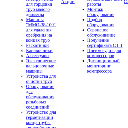
Акции
С
для торцовки
работы
труб малого
Монтаж
диаметра
оборудования
Машины
Подбор
"ММО-38-100"
оборудования
для удаления
Сервисное
оребрения на
обслуживание
концах труб
Получение
Раскатники
сертификата СТ-1
Канавочники
Пневмоаудит для
Аксессуары
компрессоров
Электрические
Дистанционный
вальцовочные
мониторинг
машины
компрессора
Устройства для
очистки труб
Оборудование
для
обслуживания
резьбовых
соединений
Устройство для
герметизации
конца трубы
теплообменника