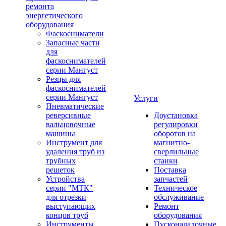
ремонта
энергетического
оборудования
Фаскосниматели
Запасные части
для
фаскоснимателей
серии Мангуст
Резцы для
фаскоснимателей
серии Мангуст
Услуги
Пневматические
реверсивные
Доустановка
вальцовочные
регулировки
машины
оборотов на
Инструмент для
магнитно-
удаления труб из
сверлильные
трубных
станки
решеток
Поставка
Устройства
запчастей
серии "МТК"
Техническое
для отрезки
обслуживание
выступающих
Ремонт
концов труб
оборудования
Инструменты
Пусконаладочные