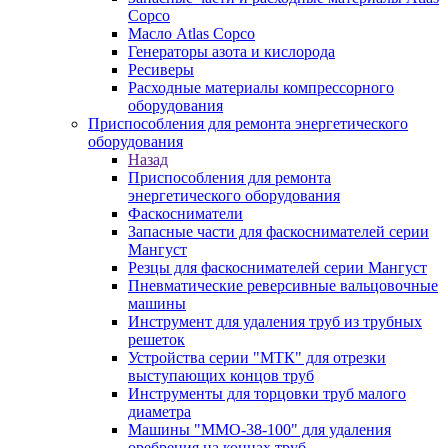
Copco
Масло Atlas Copco
Генераторы азота и кислорода
Ресиверы
Расходные материалы компрессорного
оборудования
Приспособления для ремонта энергетического
оборудования
Назад
Приспособления для ремонта
энергетического оборудования
Фаскосниматели
Запасные части для фаскоснимателей серии
Мангуст
Резцы для фаскоснимателей серии Мангуст
Пневматические реверсивные вальцовочные
машины
Инструмент для удаления труб из трубных
решеток
Устройства серии "МТК" для отрезки
выступающих концов труб
Инструменты для торцовки труб малого
диаметра
Машины "ММО-38-100" для удаления
оребрения на концах труб