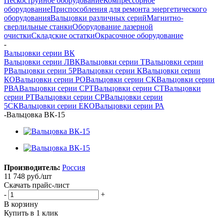
Пескоструйное оборудование
Компрессорное
оборудование
Приспособления для ремонта энергетического
оборудования
Вальцовки различных серий
Магнитно-
сверлильные станки
Оборудование лазерной
очистки
Складские остатки
Окрасочное оборудование
-
Вальцовки серии ВК
Вальцовки серии ЛВК
Вальцовки серии Т
Вальцовки серии
Р
Вальцовки серии 5Р
Вальцовки серии К
Вальцовки серии
КО
Вальцовки серии РО
Вальцовки серии СК
Вальцовки серии
РВА
Вальцовки серии СРТ
Вальцовки серии СТ
Вальцовки
серии РТ
Вальцовки серии СР
Вальцовки серии
5СК
Вальцовки серии ЕКО
Вальцовки серии РА
-
Вальцовка ВК-15
Производитель:
Россия
11 748
руб.
/шт
Скачать прайс-лист
-
+
В корзину
Купить в 1 клик