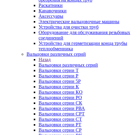
Раскатники
Канавочники
Аксессуары
Электрические вальцовочные машины
Устройства для очистки труб
Оборудование для обслуживания резьбовых
соединений
Устройство для герметизации конца трубы
теплообменника
Вальцовки различных серий
Назад
Вальцовки различных серий
Вальцовки серии Т
Вальцовки серии Р
Вальцовки серии 5Р
Вальцовки серии К
Вальцовки серии КО
Вальцовки серии РО
Вальцовки серии СК
Вальцовки серии РВА
Вальцовки серии СРТ
Вальцовки серии СТ
Вальцовки серии РТ
Вальцовки серии СР