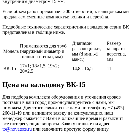
внутренним диаметром 15 мм.
Если объем работ превышает 200 отверстий, к вальцовкам мы
предлагаем сменные комплекты: ролики и веретёна.
Подробные технические характеристики вальцовок серии ВК
представлены в таблице ниже.
Диапазон
Размер
Применяются для труб
развальцовки,
квадрата
Модель
(наружный диаметр и
мм (d мин.-d
веретена,
толщина стенки, мм)
макс.)
мм
17×1; 18×1,5; 19×2;
ВК-15
14,8 - 16,5
11
20×2,5
Цена на вальцовку ВК-15
Для подбора комплекта оборудования и уточнения сроков
поставки в ваш город проконсультируйтесь с нами, мы
поможем. Для этого свяжитесь с нами по телефону +7 (495)
260-11-49 или напишите заявку на консультацию, наш
менеджер свяжется с Вами в ближайшее время и разъяснит
все интересующие вопросы. Заявку пишите на адрес
to@novatecs.ru
или заполните простую форму внизу