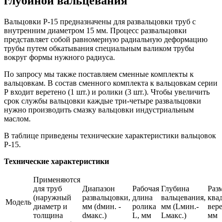
глубиной вальцевания
Вальцовки Р-15 предназначены для развальцовки труб с
внутренним диаметром 15 мм. Процесс развальцовки
представляет собой равномерную радиальную деформацию
трубы путем обкатывания специальным валиком трубы
вокруг формы нужного радиуса.
По запросу мы также поставляем сменные комплекты к
вальцовкам. В состав сменного комплекта к вальцовкам серии
Р входит веретено (1 шт.) и ролики (3 шт.). Чтобы увеличить
срок службы вальцовки каждые три-четыре развальцовки
нужно производить смазку вальцовки индустриальным
маслом.
В таблице приведены технические характеристики вальцовок
Р-15.
Технические характеристики
Применяются
для труб
Диапазон
Рабочая
Глубина
Раз
(наружный
развальцовки,
длина
вальцевания,
ква
Модель
диаметр и
мм (dмин. -
ролика
мм (Lмин.-
вере
толщина
dмакс.)
L, мм
Lмакс.)
мм