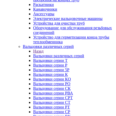
Раскатники
Канавочники
Аксессуары
Электрические вальцовочные машины
Устройства для очистки труб
Оборудование для обслуживания резьбовых
соединений
Устройство для герметизации конца трубы
теплообменника
Вальцовки различных серий
Назад
Вальцовки различных серий
Вальцовки серии Т
Вальцовки серии Р
Вальцовки серии 5Р
Вальцовки серии К
Вальцовки серии КО
Вальцовки серии РО
Вальцовки серии СК
Вальцовки серии РВА
Вальцовки серии СРТ
Вальцовки серии СТ
Вальцовки серии РТ
Вальцовки серии СР