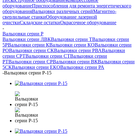
Пескоструйное оборудование
Компрессорное
оборудование
Приспособления для ремонта энергетического
оборудования
Вальцовки различных серий
Магнитно-
сверлильные станки
Оборудование лазерной
очистки
Складские остатки
Окрасочное оборудование
-
Вальцовки серии Р
Вальцовки серии ЛВК
Вальцовки серии Т
Вальцовки серии
5Р
Вальцовки серии К
Вальцовки серии КО
Вальцовки серии
РО
Вальцовки серии СК
Вальцовки серии РВА
Вальцовки
серии СРТ
Вальцовки серии СТ
Вальцовки серии
РТ
Вальцовки серии СР
Вальцовки серии ВК
Вальцовки серии
5СК
Вальцовки серии ЕКО
Вальцовки серии РА
-
Вальцовки серии Р-15