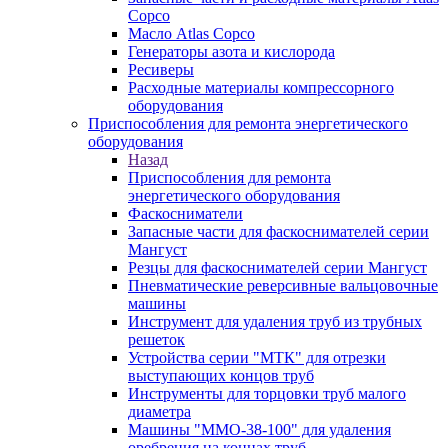
Copco
Масло Atlas Copco
Генераторы азота и кислорода
Ресиверы
Расходные материалы компрессорного
оборудования
Приспособления для ремонта энергетического
оборудования
Назад
Приспособления для ремонта
энергетического оборудования
Фаскосниматели
Запасные части для фаскоснимателей серии
Мангуст
Резцы для фаскоснимателей серии Мангуст
Пневматические реверсивные вальцовочные
машины
Инструмент для удаления труб из трубных
решеток
Устройства серии "МТК" для отрезки
выступающих концов труб
Инструменты для торцовки труб малого
диаметра
Машины "ММО-38-100" для удаления
оребрения на концах труб