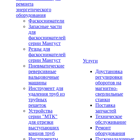
ремонта
энергетического
оборудования
Фаскосниматели
Запасные части
для
фаскоснимателей
серии Мангуст
Резцы для
фаскоснимателей
серии Мангуст
Услуги
Пневматические
реверсивные
Доустановка
вальцовочные
регулировки
машины
оборотов на
Инструмент для
магнитно-
удаления труб из
сверлильные
трубных
станки
решеток
Поставка
Устройства
запчастей
серии "МТК"
Техническое
для отрезки
обслуживание
выступающих
Ремонт
концов труб
оборудования
Инструменты
Пусконаладочные