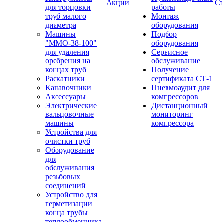
Акции
С
для торцовки
работы
труб малого
Монтаж
диаметра
оборудования
Машины
Подбор
"ММО-38-100"
оборудования
для удаления
Сервисное
оребрения на
обслуживание
концах труб
Получение
Раскатники
сертификата СТ-1
Канавочники
Пневмоаудит для
Аксессуары
компрессоров
Электрические
Дистанционный
вальцовочные
мониторинг
машины
компрессора
Устройства для
очистки труб
Оборудование
для
обслуживания
резьбовых
соединений
Устройство для
герметизации
конца трубы
теплообменника